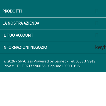

PRODOTTI

LA NOSTRA AZIENDA

IL TUO ACCOUNT
key
INFORMAZIONI NEGOZIO
© 2026 - SkyGlass Powered by Garnet - Tel. 0383 377919
P.Iva e CF: IT 02173200185 - Cap soc 100000 € I.V.