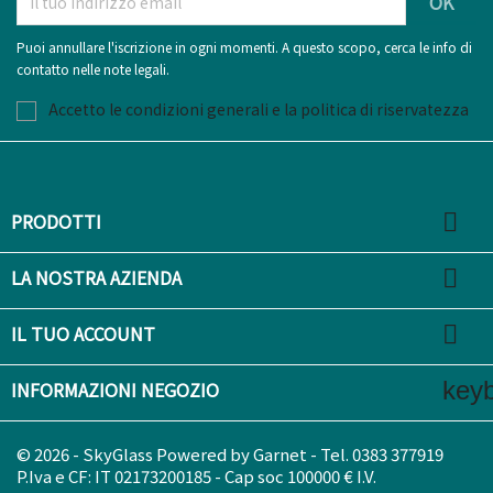
Puoi annullare l'iscrizione in ogni momenti. A questo scopo, cerca le info di
contatto nelle note legali.
Accetto le condizioni generali e la politica di riservatezza

PRODOTTI

LA NOSTRA AZIENDA

IL TUO ACCOUNT
key
INFORMAZIONI NEGOZIO
© 2026 - SkyGlass Powered by Garnet - Tel. 0383 377919
P.Iva e CF: IT 02173200185 - Cap soc 100000 € I.V.