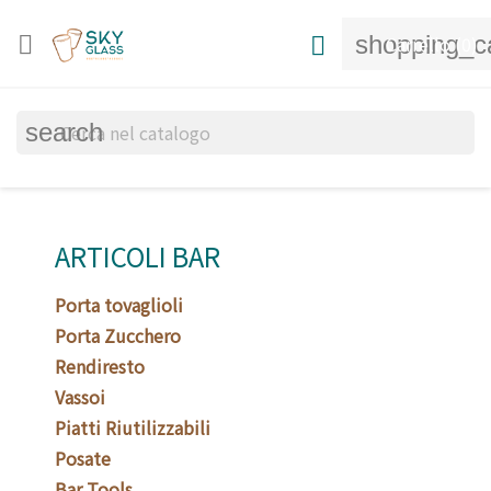
shopping_c


Carrello
(0)
search
ARTICOLI BAR
Porta tovaglioli
Porta Zucchero
Rendiresto
Vassoi
Piatti Riutilizzabili
Posate
Bar Tools