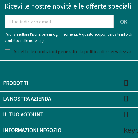
Ricevi le nostre novità e le offerte speciali
Puoi annullare l'iscrizione in ogni momenti. A questo scopo, cerca le info di
contatto nelle note legali.
Accetto le condizioni generali e la politica di riservatezza

PRODOTTI

LA NOSTRA AZIENDA

IL TUO ACCOUNT
key
INFORMAZIONI NEGOZIO