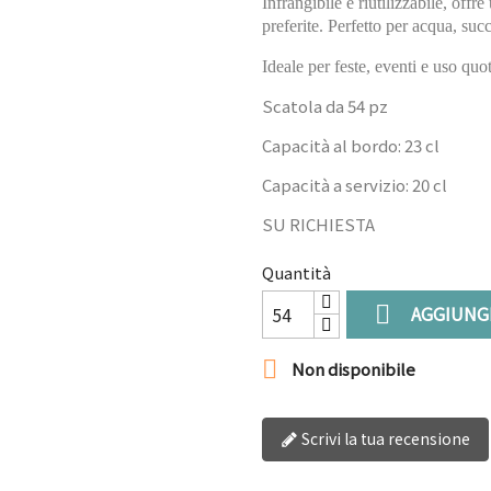
Infrangibile e riutilizzabile, offr
preferite. Perfetto per acqua, suc
Ideale per feste, eventi e uso quo
Scatola da 54 pz
Capacità al bordo: 23 cl
Capacità a servizio: 20 cl
SU RICHIESTA
Quantità

AGGIUNGI

Non disponibile
Scrivi la tua recensione