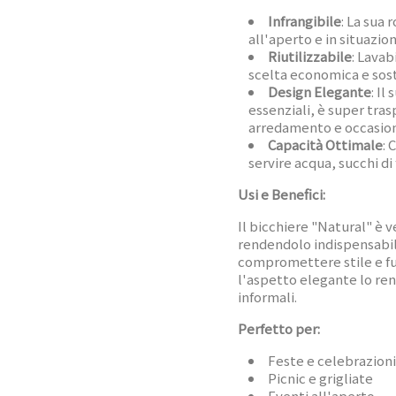
Infrangibile
: La sua 
all'aperto e in situazion
Riutilizzabile
: Lavab
scelta economica e sost
Design Elegante
: Il
essenziali, è super trasp
arredamento e occasio
Capacità Ottimale
: 
servire acqua, succhi di
Usi e Benefici:
Il bicchiere "Natural" è ve
rendendolo indispensabil
compromettere stile e fu
l'aspetto elegante lo ren
informali.
Perfetto per:
Feste e celebrazioni
Picnic e grigliate
Eventi all'aperto