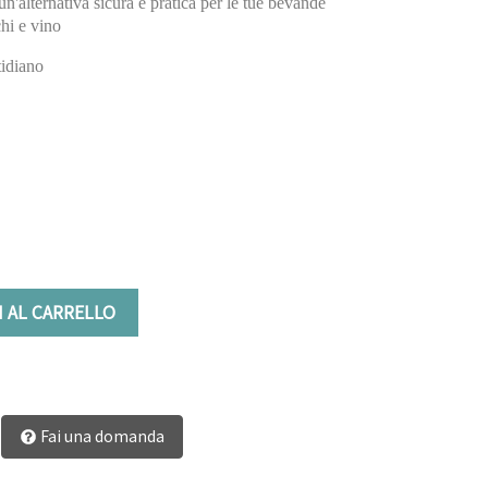
e un'alternativa sicura e pratica per le tue bevande
chi e vino
tidiano
 AL CARRELLO
Fai una domanda