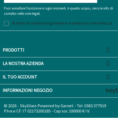
Puoi annullare l'iscrizione in ogni momenti. A questo scopo, cerca le info di
contatto nelle note legali.
Accetto le condizioni generali e la politica di riservatezza

PRODOTTI

LA NOSTRA AZIENDA

IL TUO ACCOUNT
key
INFORMAZIONI NEGOZIO
© 2026 - SkyGlass Powered by Garnet - Tel. 0383 377919
P.Iva e CF: IT 02173200185 - Cap soc 100000 € I.V.