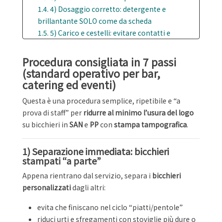
1.4. 4) Dosaggio corretto: detergente e
brillantante SOLO come da scheda
1.5. 5) Carico e cestelli: evitare contatti e
sfregamenti
1.6. 6) Niente abrasivi e attenzione alle
Procedura consigliata in 7 passi
spazzole rotanti
(standard operativo per bar,
1.7. 7) Asciugatura e stoccaggio: non impilare
catering ed eventi)
“a caldo e bagnato”
Questa è una procedura semplice, ripetibile e “a
prova di staff” per
ridurre al minimo l’usura del logo
su bicchieri in
SAN
e
PP
con
stampa tampografica
.
1) Separazione immediata: bicchieri
stampati “a parte”
Appena rientrano dal servizio, separa i
bicchieri
personalizzati
dagli altri:
evita che finiscano nel ciclo “piatti/pentole”
riduci urti e sfregamenti con stoviglie più dure o