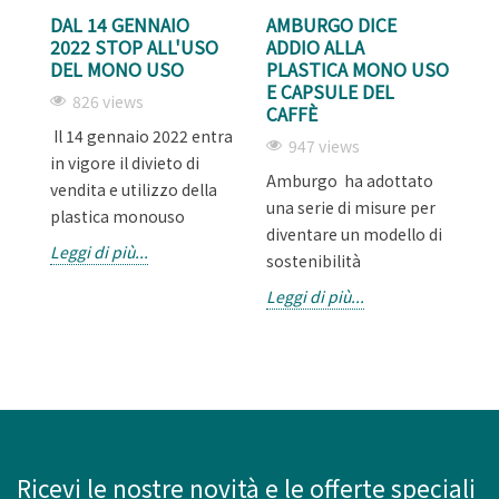
DAL 14 GENNAIO
AMBURGO DICE
I
2022 STOP ALL'USO
ADDIO ALLA
C
DEL MONO USO
PLASTICA MONO USO
M
E CAPSULE DEL
826 views
CAFFÈ
Il 14 gennaio 2022 entra
La
947 views
in vigore il divieto di
di
Amburgo ha adottato
vendita e utilizzo della
p
una serie di misure per
plastica monouso
ne
diventare un modello di
Leggi di più...
Le
sostenibilità
Leggi di più...
Ricevi le nostre novità e le offerte speciali