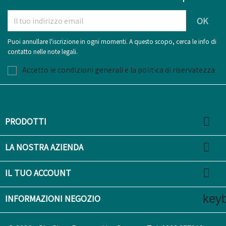
Puoi annullare l'iscrizione in ogni momenti. A questo scopo, cerca le info di
contatto nelle note legali.
Accetto le condizioni generali e la politica di riservatezza

PRODOTTI

LA NOSTRA AZIENDA

IL TUO ACCOUNT
key
INFORMAZIONI NEGOZIO