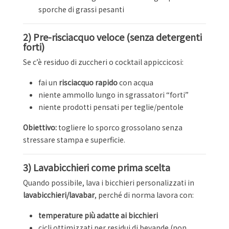
sporche di grassi pesanti
2) Pre-risciacquo veloce (senza detergenti
forti)
Se c’è residuo di zuccheri o cocktail appiccicosi:
fai un
risciacquo rapido
con acqua
niente ammollo lungo in sgrassatori “forti”
niente prodotti pensati per teglie/pentole
Obiettivo:
togliere lo sporco grossolano senza
stressare stampa e superficie.
3) Lavabicchieri come prima scelta
Quando possibile, lava i bicchieri personalizzati in
lavabicchieri/lavabar
, perché di norma lavora con:
temperature più adatte ai bicchieri
cicli ottimizzati per residui di bevande (non