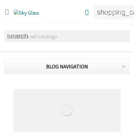
shopping_c


Carrello
(0)
search
BLOG NAVIGATION