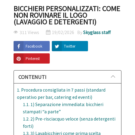
BICCHIERI PERSONALIZZATI: COME
NON ROVINARE IL LOGO
(LAVAGGIO E DETERGENTI)
311 Views
19/02/2026
By
Skyglass staff
Facebook
Twitter
Pinterest
CONTENUTI
1. Procedura consigliata in 7 passi (standard
operativo per bar, catering ed eventi)
1.1. 1) Separazione immediata: bicchieri
stampati “a parte”
1.2. 2) Pre-risciacquo veloce (senza detergenti
forti)
1.3. 3) Lavabicchieri come prima scelta