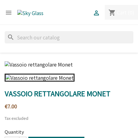
Cart
(0)
shopping_cart


search
VASSOIO RETTANGOLARE MONET
€7.00
Tax excluded
Quantity