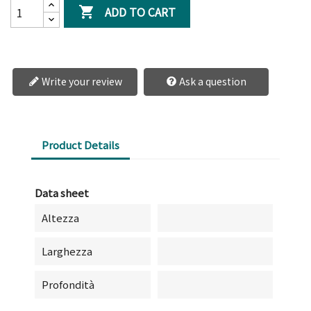
ADD TO CART

Write your review
Ask a question
Product Details
Data sheet
Altezza
Larghezza
Profondità