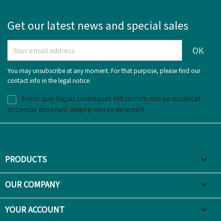
Get our latest news and special sales
You may unsubscribe at any moment. For that purpose, please find our
contact info in the legal notice.
Enim quis fugiat consequat elit minim nisi eu occaecat
occaecat deserunt aliquip nisi ex deserunt.
PRODUCTS

OUR COMPANY

YOUR ACCOUNT
