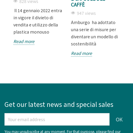
828 views
CAFFÈ
Il 14 gennaio 2022 entra
La
947 views
in vigore il divieto di
di
Amburgo ha adottato
vendita e utilizzo della
p
una serie di misure per
plastica monouso
ne
diventare un modello di
Read more
R
sostenibilità
Read more
Get our latest news and special sales
You may unsubscribe at any moment. For that purpose, please find our