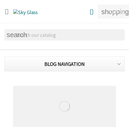
shopping


Cart
(0)
search
BLOG NAVIGATION