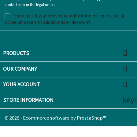
contact info in the legal notice.
Enim quis fugiat consequat elit minim nisi eu occaecat
occaecat deserunt aliquip nisi ex deserunt.

PRODUCTS

OUR COMPANY

YOUR ACCOUNT
key
STORE INFORMATION
© 2026 - Ecommerce software by PrestaShop™