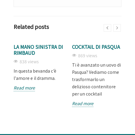
Related posts
LA MANO SINISTRA DI
COCKTAIL DI PASQUA
F
RIMBAUD
A
869 views
S
838 views
Ti è avanzato un uovo di
In questa bevanda c'è
Un
Pasqua? Vediamo come
si
l'amore e il dramma.
al
trasformarlo un
delizioso contenitore
Read more
R
per un cocktail
Read more