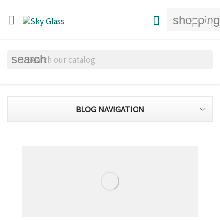
shopping


Cart
(0)
search
BLOG NAVIGATION