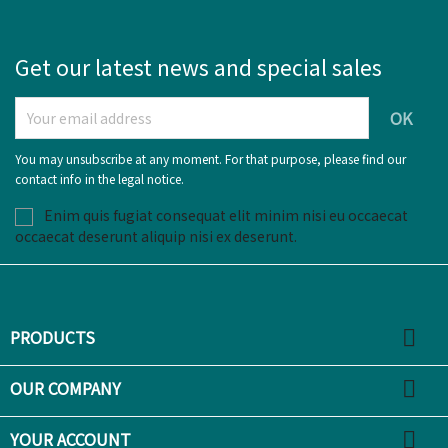
Get our latest news and special sales
You may unsubscribe at any moment. For that purpose, please find our
contact info in the legal notice.
Enim quis fugiat consequat elit minim nisi eu occaecat
occaecat deserunt aliquip nisi ex deserunt.

PRODUCTS

OUR COMPANY

YOUR ACCOUNT