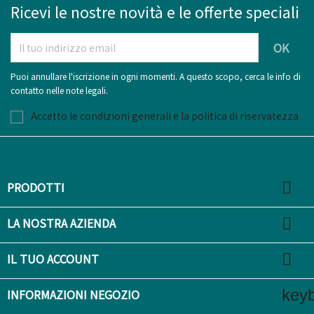
Ricevi le nostre novità e le offerte speciali
Puoi annullare l'iscrizione in ogni momenti. A questo scopo, cerca le info di
contatto nelle note legali.
Accetto le condizioni generali e la politica di riservatezza

PRODOTTI

LA NOSTRA AZIENDA

IL TUO ACCOUNT
key
INFORMAZIONI NEGOZIO