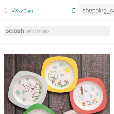
shopping_c


Carrello
(0)
search