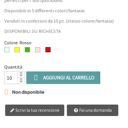
perfetti per l'uso quotidiano.
Disponibili in 5 differenti colori/fantasie.
Venduti in confezioni da 10 pz. (stesso colore/fantasia)
DISPONIBILI SU RICHIESTA
Colore: Rosso
Frost
Giallo
Verde
Rosa
Rosso
ghiaccio
Quantità

AGGIUNGI AL CARRELLO

Non disponibile
Scrivi la tua recensione
Fai una domanda