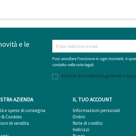
novità e le
Puoi annullare l'iscrizione in ogni momenti. A ques
contatto nelle note legali.
Accetto le condizioni generali e la po
STRA AZIENDA
IL TUO ACCOUNT
tà e spese di consegna
Informazioni personali
y & Cookies
Ordini
ioni di vendita
Note di credito
Indirizzi
enti
Buoni