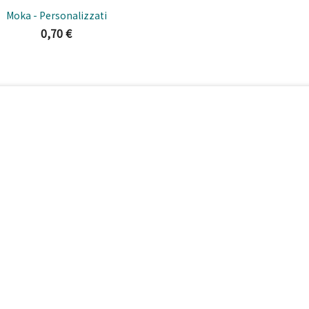
Anteprima

Moka - Personalizzati
0,70 €