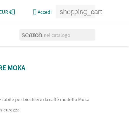
shopping_cart


Carrello
(0)
EUR €
Accedi
search
ERE MOKA
izzabile per bicchiere da caffè modello Moka
 sicurezza