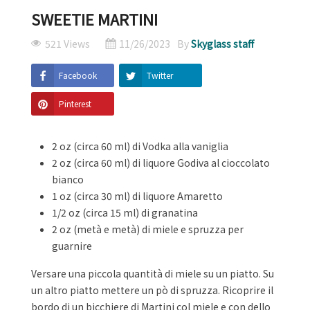
SWEETIE MARTINI
521 Views
11/26/2023
By
Skyglass staff
Facebook
Twitter
Pinterest
2 oz (circa 60 ml) di Vodka alla vaniglia
2 oz (circa 60 ml) di liquore Godiva al cioccolato
bianco
1 oz (circa 30 ml) di liquore Amaretto
1/2 oz (circa 15 ml) di granatina
2 oz (metà e metà) di miele e spruzza per
guarnire
Versare una piccola quantità di miele su un piatto. Su
un altro piatto mettere un pò di spruzza. Ricoprire il
bordo di un bicchiere di Martini col miele e con dello