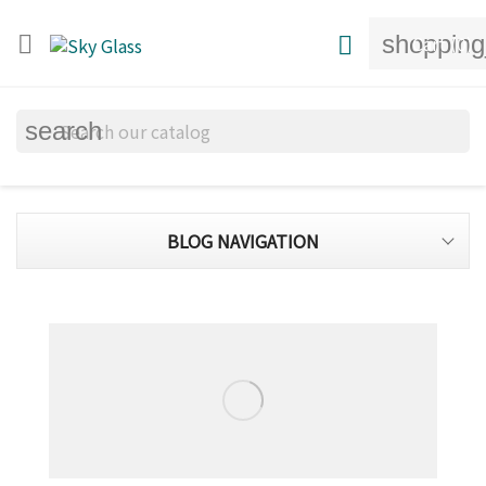
shopping


Cart
(0)
search
BLOG NAVIGATION