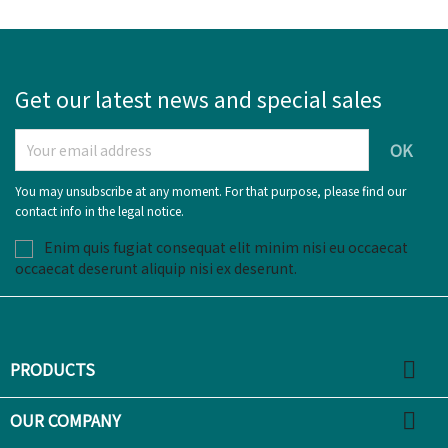
Get our latest news and special sales
You may unsubscribe at any moment. For that purpose, please find our
contact info in the legal notice.
Enim quis fugiat consequat elit minim nisi eu occaecat
occaecat deserunt aliquip nisi ex deserunt.

PRODUCTS

OUR COMPANY