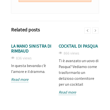
Related posts
LA MANO SINISTRA DI
COCKTAIL DI PASQUA
F
RIMBAUD
A
866 views
836 views
Ti è avanzato un uovo di
o
In questa bevanda c'è
Un
Pasqua? Vediamo come
l'amore e il dramma.
al
trasformarlo un
delizioso contenitore
Read more
R
per un cocktail
Read more