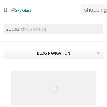
shopping


Cart
(0)
search
BLOG NAVIGATION