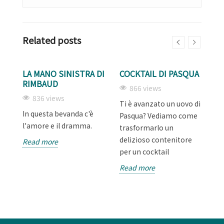
Related posts
LA MANO SINISTRA DI
COCKTAIL DI PASQUA
F
RIMBAUD
A
866 views
836 views
Ti è avanzato un uovo di
o
In questa bevanda c'è
Un
Pasqua? Vediamo come
l'amore e il dramma.
al
trasformarlo un
delizioso contenitore
Read more
R
per un cocktail
Read more