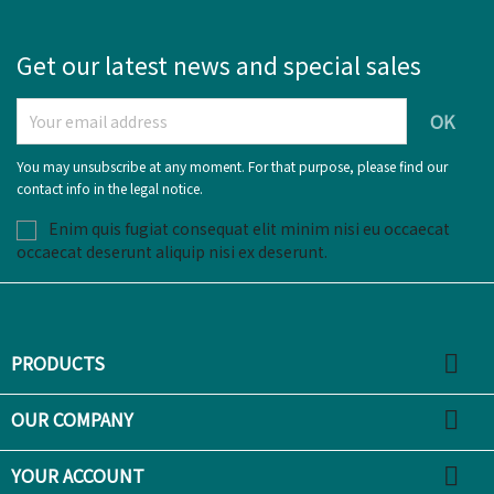
Get our latest news and special sales
You may unsubscribe at any moment. For that purpose, please find our
contact info in the legal notice.
Enim quis fugiat consequat elit minim nisi eu occaecat
occaecat deserunt aliquip nisi ex deserunt.

PRODUCTS

OUR COMPANY

YOUR ACCOUNT