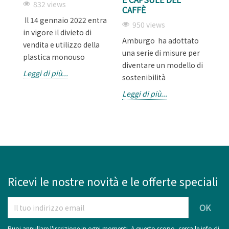
832 views
CAFFÈ
Il 14 gennaio 2022 entra
La
950 views
in vigore il divieto di
di
Amburgo ha adottato
vendita e utilizzo della
p
una serie di misure per
plastica monouso
ne
diventare un modello di
Leggi di più...
Le
sostenibilità
Leggi di più...
Ricevi le nostre novità e le offerte speciali
Puoi annullare l'iscrizione in ogni momenti. A questo scopo, cerca le info di