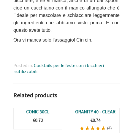
bicchiere, e se vi manca, anche di un bar spoon,
cioè un cucchiaino con il manico allungato che è
l'ideale per mescolare e schiacciare leggermente
gli ingredienti che abbiamo visto prima. E con
questo avete tutto.
Ora vi manca solo l'assaggio! Cin cin.
Posted in:
Cocktails per le feste con i bicchieri
riutilizzabili
Related products
CONIC 30CL
GRANITY 40 - CLEAR
€0.72
€0.74
(4)