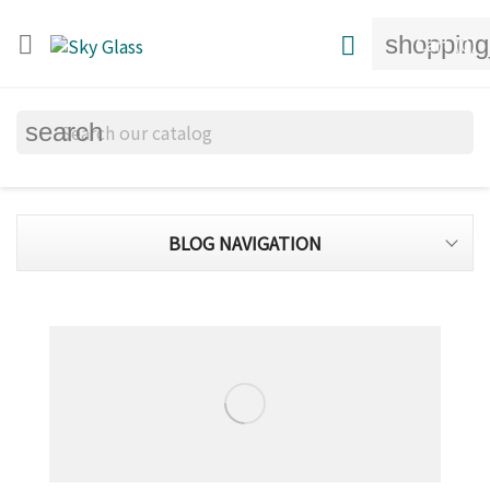
shopping


Cart
(0)
search
BLOG NAVIGATION