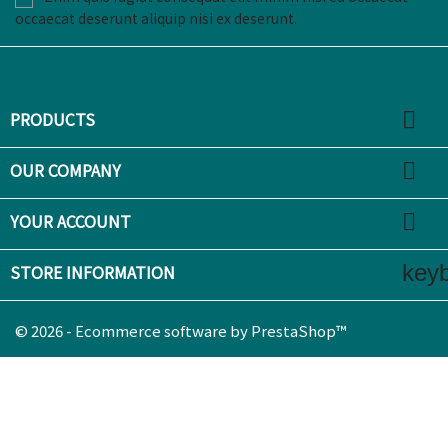
occaecat deserunt aliquip nisi ex deserunt.

PRODUCTS

OUR COMPANY

YOUR ACCOUNT
key
STORE INFORMATION
© 2026 - Ecommerce software by PrestaShop™