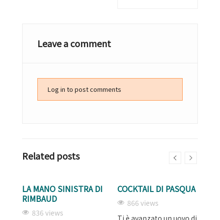
Leave a comment
Log in to post comments
Related posts
LA MANO SINISTRA DI
COCKTAIL DI PASQUA
F
RIMBAUD
A
866 views
836 views
Ti è avanzato un uovo di