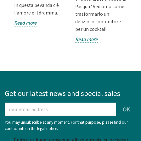
o
In questa bevanda c'è
Un
Pasqua? Vediamo come
l'amore e il dramma.
al
trasformarlo un
delizioso contenitore
Read more
R
per un cocktail
Read more
Get our latest news and special sales
You may unsubscribe at any moment. For that purpose, please find our
contact info in the legal notice.
Enim quis fugiat consequat elit minim nisi eu occaecat