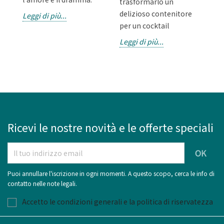
trasformarlo un
delizioso contenitore
Leggi di più...
Le
per un cocktail
Leggi di più...
Ricevi le nostre novità e le offerte speciali
Puoi annullare l'iscrizione in ogni momenti. A questo scopo, cerca le info di
contatto nelle note legali.
Accetto le condizioni generali e la politica di riservatezza