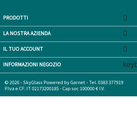

PRODOTTI

LA NOSTRA AZIENDA

IL TUO ACCOUNT
key
INFORMAZIONI NEGOZIO
© 2026 - SkyGlass Powered by Garnet - Tel. 0383 377919
P.Iva e CF: IT 02173200185 - Cap soc 100000 € I.V.