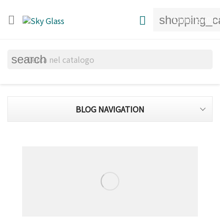
shopping_c


Carrello
(0)
search
BLOG NAVIGATION