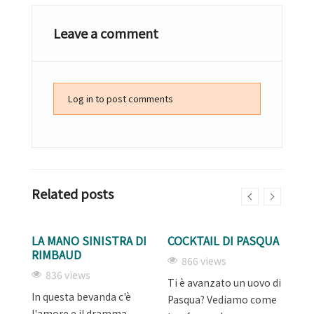
Leave a comment
Log in to post comments
Related posts
LA MANO SINISTRA DI
COCKTAIL DI PASQUA
F
RIMBAUD
A
866 views
836 views
Ti è avanzato un uovo di
o
In questa bevanda c'è
Un
Pasqua? Vediamo come
l'amore e il dramma.
al